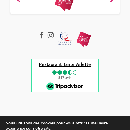
ique
-
e 2022
Nous utilisons des cookies pour vous offrir la meilleure
Tous droits réservés © 2022 |
Mentions légales et CGV
expérience sur notre site.