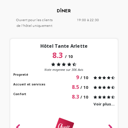
DÎNER
Ouvert pour les clients
19:00 à 22:30
de l’hôtel uniquement
Hôtel Tante Arlette
8.3
/
10
“
 lieu
st au
Note moyenne sur
306
Avis
our à
Propreté
9
/ 10
 bien
Accueil et services
8.5
/ 10
Confort
8.3
/ 10
Voir plus...
revie