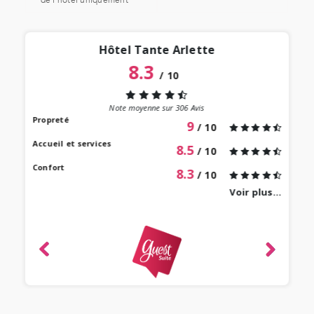
de l’hôtel uniquement
Hôtel Tante Arlette
8.3
/
10
“
 lieu
st au
Note moyenne sur
306
Avis
our à
Propreté
9
/ 10
 bien
Accueil et services
8.5
/ 10
Confort
8.3
/ 10
Voir plus...
revie
ique
-
e 2022