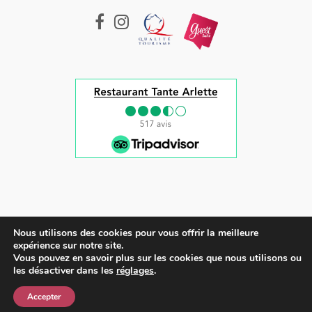
Nous utilisons des cookies pour vous offrir la meilleure
Tous droits réservés © 2022 |
Mentions légales et CGV
expérience sur notre site.
Vous pouvez en savoir plus sur les cookies que nous utilisons ou
English
(
Anglais
)
les désactiver dans les
réglages
.
Français
Accepter