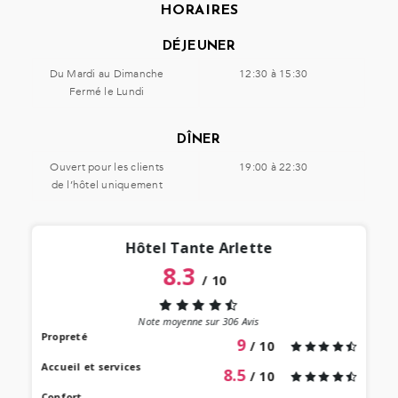
HORAIRES
DÉJEUNER
Du Mardi au Dimanche
12:30 à 15:30
Fermé le Lundi
DÎNER
Ouvert pour les clients
19:00 à 22:30
de l’hôtel uniquement
Hôtel Tante Arlette
8.3
/
10
“
 lieu
st au
Note moyenne sur
306
Avis
our à
Propreté
9
/ 10
 bien
Accueil et services
8.5
/ 10
Confort