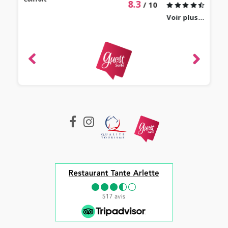
8.3
/ 10
Voir plus...
revie
ique
-
e 2022