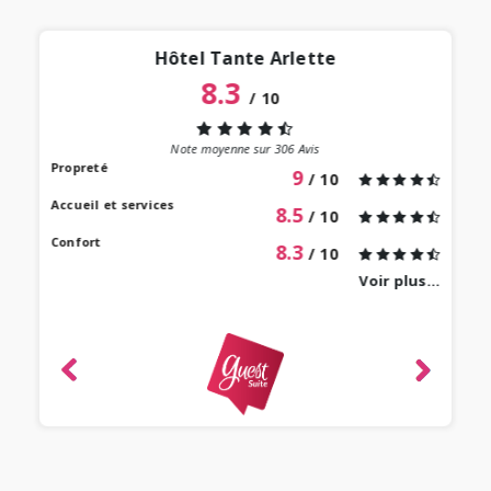
Hôtel Tante Arlette
8.3
/
10
“
 lieu
st au
Note moyenne sur
306
Avis
our à
Propreté
9
/ 10
 bien
Accueil et services
8.5
/ 10
Confort
8.3
/ 10
Voir plus...
revie
ique
-
e 2022