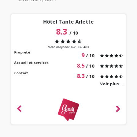
de l’hôtel uniquement
Hôtel Tante Arlette
8.3
/
10
“
 lieu
st au
Note moyenne sur
306
Avis
our à
Propreté
9
/ 10
 bien
Accueil et services
8.5
/ 10
Confort
8.3
/ 10
Voir plus...
revie
ique
-
e 2022