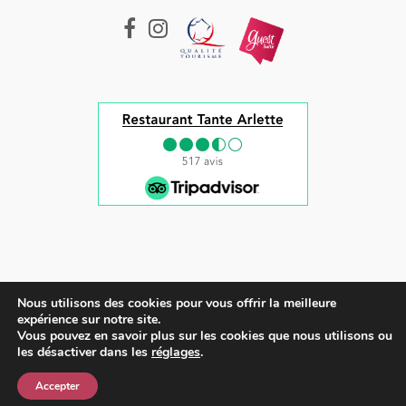
Nous utilisons des cookies pour vous offrir la meilleure
Tous droits réservés © 2022 |
Mentions légales et CGV
expérience sur notre site.
Vous pouvez en savoir plus sur les cookies que nous utilisons ou
English
(
Anglais
)
les désactiver dans les
réglages
.
Français
Accepter