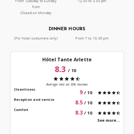
From Tuesday to Sunday
12.30 to 3.30 pm
from
Closed on Monday
DINNER HOURS
(For hotel costumers only)
From 7 to 10.30 pm
Hôtel Tante Arlette
8.3
/
10
“
 lieu
st au
Average rate on
306
reviews
our à
Cleanliness
9
/ 10
 bien
Reception and service
8.5
/ 10
Comfort
8.3
/ 10
See more...
revie
Mari