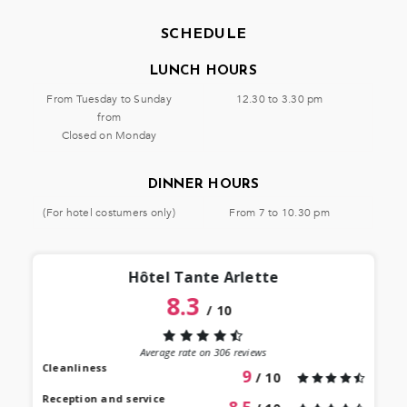
SCHEDULE
LUNCH HOURS
From Tuesday to Sunday
12.30 to 3.30 pm
from
Closed on Monday
DINNER HOURS
(For hotel costumers only)
From 7 to 10.30 pm
Hôtel Tante Arlette
8.3
/
10
“
 lieu
st au
Average rate on
306
reviews
our à
Cleanliness
9
/ 10
 bien
Reception and service