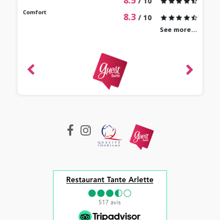
8.5
/ 10
Comfort
8.3
/ 10
See more...
revie
Mari
 2022