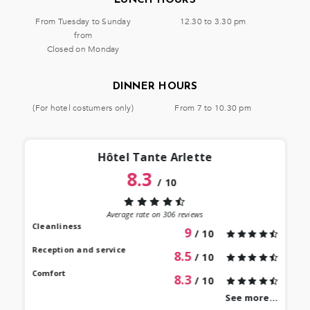
LUNCH HOURS
From Tuesday to Sunday
12.30 to 3.30 pm
from
Closed on Monday
DINNER HOURS
(For hotel costumers only)
From 7 to 10.30 pm
Hôtel Tante Arlette
8.3
/
10
“
 lieu
st au
Average rate on
306
reviews
our à
Cleanliness
9
/ 10
 bien
Reception and service
8.5
/ 10
Comfort
8.3
/ 10
See more...
revie