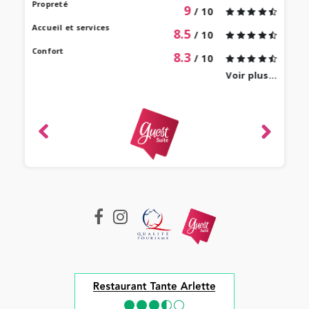
our à
Propreté
9
/ 10
 bien
Accueil et services
8.5
/ 10
Confort
8.3
/ 10
Voir plus...
revie
ique
-
e 2022