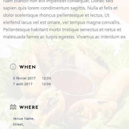
Nam blandit non elit imperdiet consequat. Donec sed
sapien quis lorem condimentum sagittis. Nulla at felis et
dolor scelerisque rhoncus pellentesque et lectus. Ut
eleifend lacus vel est ornare, vel tempus magna convallis.
Pellentesque habitant morbi tristique senectus et netus et
malesuada fames ac turpis egestas. Vivamus ac interdum ex
WHEN
3 février 2017
12:00
7 août 2017
12:00
WHERE
Venue Name,
Street,