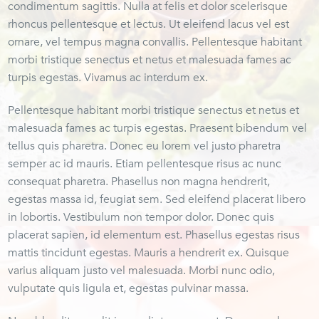
condimentum sagittis. Nulla at felis et dolor scelerisque
rhoncus pellentesque et lectus. Ut eleifend lacus vel est
ornare, vel tempus magna convallis. Pellentesque habitant
morbi tristique senectus et netus et malesuada fames ac
turpis egestas. Vivamus ac interdum ex.
Pellentesque habitant morbi tristique senectus et netus et
malesuada fames ac turpis egestas. Praesent bibendum vel
tellus quis pharetra. Donec eu lorem vel justo pharetra
semper ac id mauris. Etiam pellentesque risus ac nunc
consequat pharetra. Phasellus non magna hendrerit,
egestas massa id, feugiat sem. Sed eleifend placerat libero
in lobortis. Vestibulum non tempor dolor. Donec quis
placerat sapien, id elementum est. Phasellus egestas risus
mattis tincidunt egestas. Mauris a hendrerit ex. Quisque
varius aliquam justo vel malesuada. Morbi nunc odio,
vulputate quis ligula et, egestas pulvinar massa.