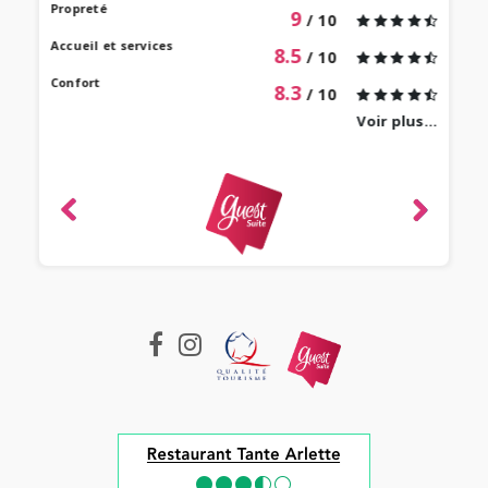
our à
Propreté
9
/ 10
 bien
Accueil et services
8.5
/ 10
Confort
8.3
/ 10
Voir plus...
revie
ique
-
e 2022