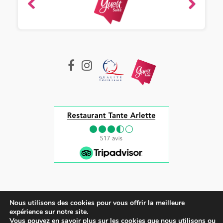
ique
-
e 2022
Nous utilisons des cookies pour vous offrir la meilleure
expérience sur notre site.
Tous droits réservés © 2022 |
Mentions légales et CGV
Vous pouvez en savoir plus sur les cookies que nous utilisons ou