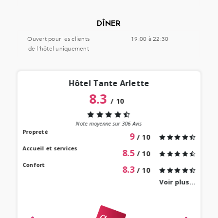
DÎNER
Ouvert pour les clients
19:00 à 22:30
de l’hôtel uniquement
Hôtel Tante Arlette
8.3
/
10
“
 lieu
st au
Note moyenne sur
306
Avis
our à
Propreté
9
/ 10
 bien
Accueil et services
8.5
/ 10
Confort
8.3
/ 10
Voir plus...
revie