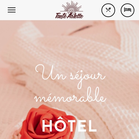
Un séjour
mémorable
HÔTEL