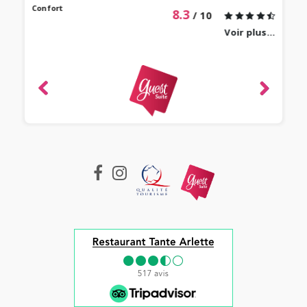
Confort
8.3
/ 10
Voir plus...
revie
ique
-
e 2022