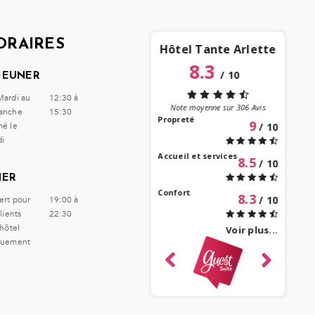
ORAIRES
Hôtel Tante Arlette
9
/
10
8.3
/
10
JEUNER
“
“
Quelle belle et
ardi au
12:30 à
bonne adresse dans
appré
Note moyenne sur
306
Avis
anche
15:30
ce lieu magique
et je
Propreté
9
é le
/ 10
qu'est Grand'Rivière !
volo
i
Le personnel est au
petit soin et
Accueil et services
8.5
/ 10
disponible (un grand
bonjour à Georgina ! )
NER
notre chambre était
Confort
8.3
/ 10
rt pour
19:00 à
très propre, bien
clients
22:30
équip...
(Voir plus...)
’hôtel
Voir plus...
plus.
quement
06 d
fa