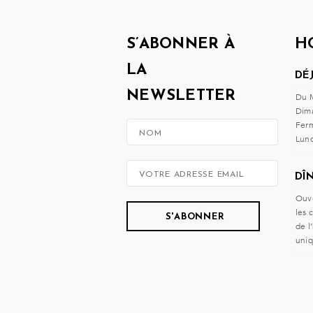
S’ABONNER À
H
LA
DÉ
NEWSLETTER
Du M
Dim
Ferm
Lund
DÎ
Ouve
les 
de l
uni