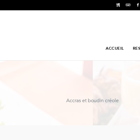
ACCUEIL
RE
Accras et boudin créole