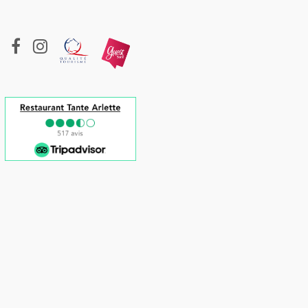
10
9
8
/
10
/
10
/
10
“
“
J'ai beaucoup
Great place and
Très bon séjour et
cié notre séjour
hospitality in Grand
super accueil. Belle
 reviendrai très
Riviere ! Clean place,
mise en place au
ntiers !
(Voir
good food and much
restaurant. Excellent
attention to detail.
petit-déjeuner.
L'emplacement juste
à côté du port est un
atout.
(Voir plus...)
”
..)
”
(Voir plus...)
Marie-france
-
Simon
-
écembre 2022
-
En
”
29 novembre 2022
-
mille
-
Romantique
-
Expérience du 05
Ghyslaine
-
décembre 2022