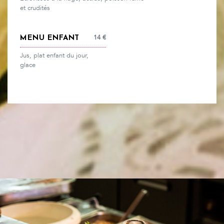
et crudités
14
€
MENU ENFANT
Jus, plat enfant du jour,
glace