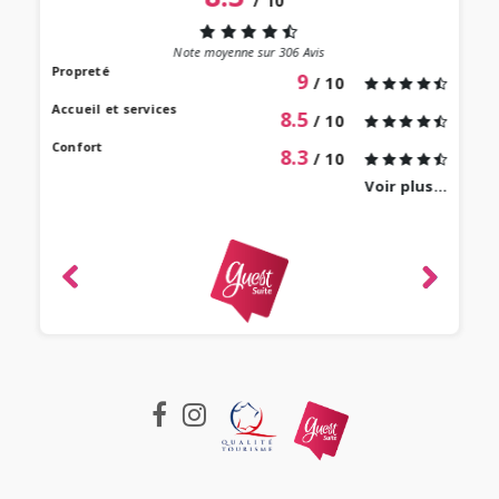
/
10
“
 lieu
st au
Note moyenne sur
306
Avis
our à
Propreté
9
/ 10
 bien
Accueil et services
8.5
/ 10
Confort
8.3
/ 10
Voir plus...
revie
ique
-
e 2022