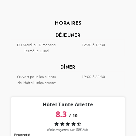
HORAIRES
DÉJEUNER
Du Mardi au Dimanche
12:30 à 15:30
Fermé le Lundi
DÎNER
Ouvert pour les clients
19:00 à 22:30
de l’hôtel uniquement
Hôtel Tante Arlette
8.3
/
10
“
 lieu
st au
Note moyenne sur
306
Avis
our à
Propreté