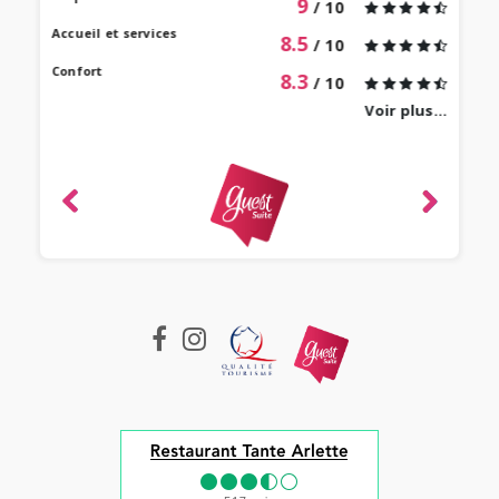
9
/ 10
 bien
Accueil et services
8.5
/ 10
Confort
8.3
/ 10
Voir plus...
revie
ique
-
e 2022