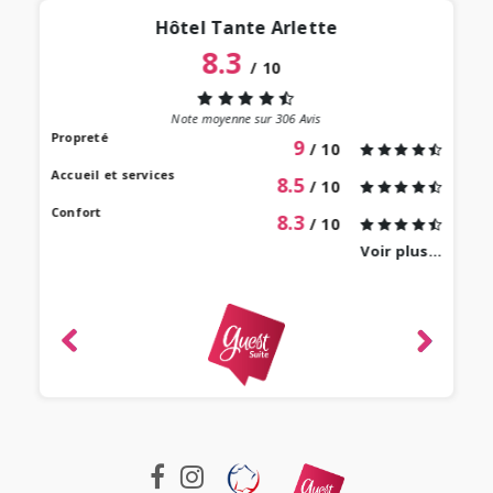
Hôtel Tante Arlette
8.3
/
10
“
 lieu
st au
Note moyenne sur
306
Avis
our à
Propreté
9
/ 10
 bien
Accueil et services
8.5
/ 10
Confort
8.3
/ 10
Voir plus...
revie
ique
-
e 2022