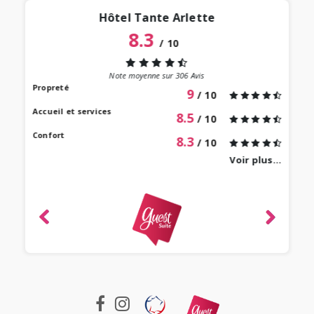
Hôtel Tante Arlette
8.3
/
10
“
 lieu
st au
Note moyenne sur
306
Avis
our à
Propreté
9
/ 10
 bien
Accueil et services
8.5
/ 10
Confort
8.3
/ 10
Voir plus...
revie
ique
-
e 2022