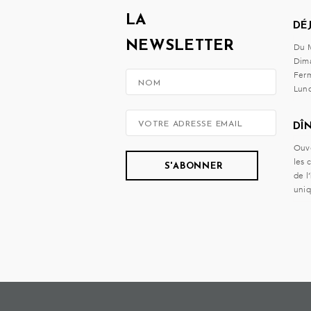
LA
DÉ
NEWSLETTER
Du M
Dim
Ferm
Lund
DÎ
Ouve
les 
de l
uni