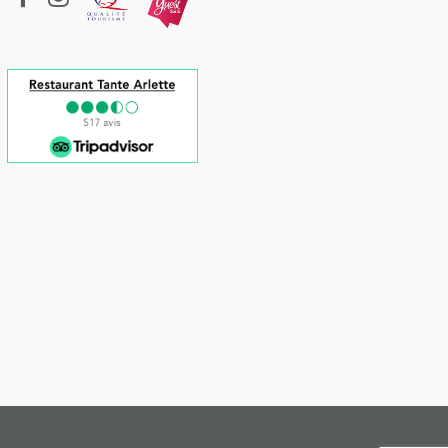
10
9
8
/
10
/
10
/
10
“
“
J'ai beaucoup
Great place and
Très bon séjour et
cié notre séjour
hospitality in Grand
super accueil. Belle
 reviendrai très
Riviere ! Clean place,
mise en place au
ntiers !
(Voir
good food and much
restaurant. Excellent
attention to detail.
petit-déjeuner.
L'emplacement juste
à côté du port est un
atout.
(Voir plus...)
”
..)
”
(Voir plus...)
Marie-france
-
Simon
-
écembre 2022
-
En
”
29 novembre 2022
-
mille
-
Romantique
-
Expérience du 05
Ghyslaine
-
décembre 2022
28 novembre 2022
-
Expérience du 22
Romantique
-
novembre 2022
Expérience du 27