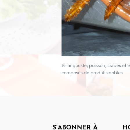
½ langouste, poisson, crabes et é
composés de produits nobles
S’ABONNER À
H