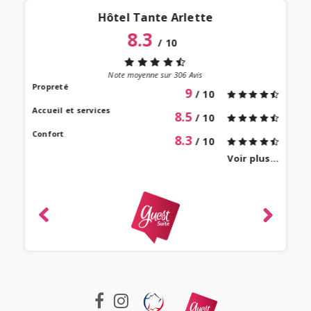
Hôtel Tante Arlette
8.3
/
10
“
 lieu
st au
Note moyenne sur
306
Avis
our à
Propreté
9
/ 10
 bien
Accueil et services
8.5
/ 10
Confort
8.3
/ 10
Voir plus...
revie
ique
-
e 2022