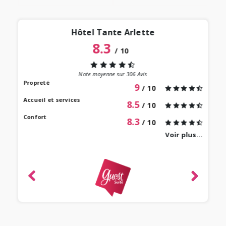
Hôtel Tante Arlette
8.3
/
10
“
 lieu
st au
Note moyenne sur
306
Avis
our à
Propreté
9
/ 10
 bien
Accueil et services
8.5
/ 10
Confort
8.3
/ 10
Voir plus...
revie
ique
-
e 2022