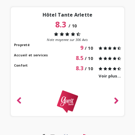
Hôtel Tante Arlette
8.3
/
10
“
 lieu
st au
Note moyenne sur
306
Avis
our à
Propreté
9
/ 10
 bien
Accueil et services
8.5
/ 10
Confort
8.3
/ 10
Voir plus...
revie
ique
-
e 2022