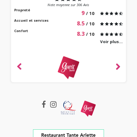
st au
Note moyenne sur
306
Avis
our à
Propreté
9
/ 10
 bien
Accueil et services
8.5
/ 10
Confort
8.3
/ 10
Voir plus...
revie
ique
-
e 2022