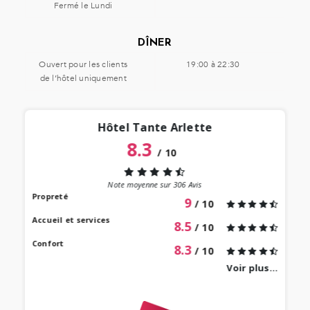
Fermé le Lundi
DÎNER
Ouvert pour les clients
19:00 à 22:30
de l’hôtel uniquement
Hôtel Tante Arlette
8.3
/
10
“
 lieu
st au
Note moyenne sur
306
Avis
our à
Propreté
9
/ 10
 bien
Accueil et services
8.5
/ 10
Confort
8.3
/ 10
Voir plus...
revie