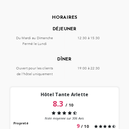
HORAIRES
DÉJEUNER
Du Mardi au Dimanche
12:30 à 15:30
Fermé le Lundi
DÎNER
Ouvert pour les clients
19:00 à 22:30
de l’hôtel uniquement
Hôtel Tante Arlette
8.3
/
10
“
 lieu
st au
Note moyenne sur
306
Avis
our à
Propreté
9
/ 10
 bien