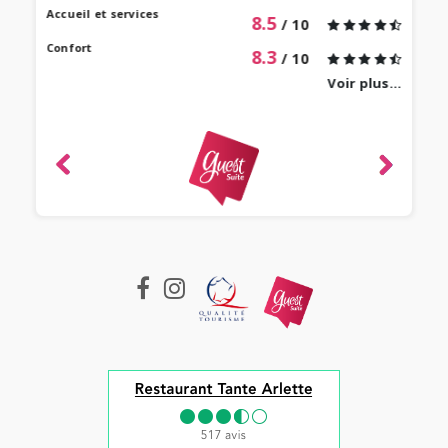
Accueil et services
8.5
/ 10
Confort
8.3
/ 10
Voir plus...
revie
ique
-
e 2022