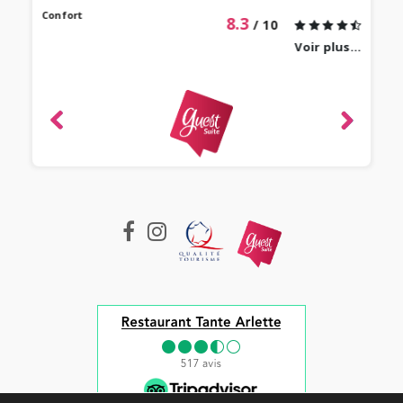
Confort
8.3
/ 10
Voir plus...
revie
ique
-
e 2022