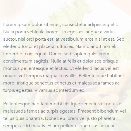
Lorem ipsum dolor sit amet, consectetur adipiscing elit.
Nulla porta vehicula laoreet. In egestas, augue a varius
auctor, nisl orci porta est, at vestibulum eros nisl at est. Sed
eleifend tortor et placerat ultricies. Nam blandit non elit
imperdiet consequat. Donec sed sapien quis lorem
condimentum sagittis. Nulla at felis et dolor scelerisque
rhoncus pellentesque et lectus. Ut eleifend lacus vel est
ornare, vel tempus magna convallis. Pellentesque habitant
morbi tristique senectus et netus et malesuada fames ac
turpis egestas. Vivamus ac interdum ex.
Pellentesque habitant morbi tristique senectus et netus et
malesuada fames ac turpis egestas. Praesent bibendum vel
tellus quis pharetra. Donec eu lorem vel justo pharetra
semper ac id mauris. Etiam pellentesque risus ac nunc